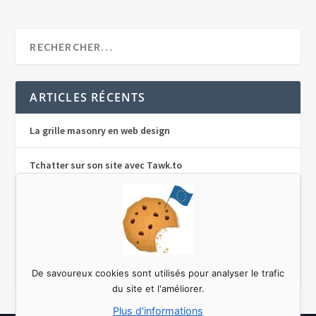
ARTICLES RÉCENTS
La grille masonry en web design
Tchatter sur son site avec Tawk.to
Traduire un plugin sur WordPress avec Poedit
Le design pattern Singleton en php
Le concept de responsive web design
De savoureux cookies sont utilisés pour analyser le trafic
du site et l'améliorer.
Plus d'informations