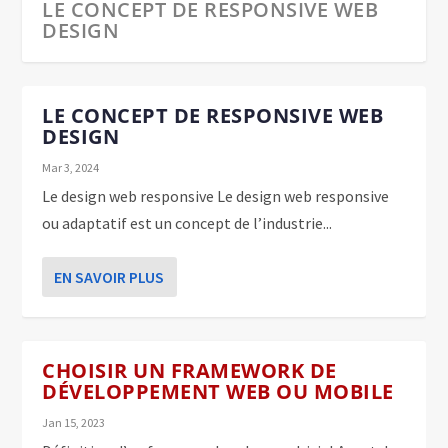
LE CONCEPT DE RESPONSIVE WEB
DESIGN
LE CONCEPT DE RESPONSIVE WEB
DESIGN
Mar 3, 2024
Le design web responsive Le design web responsive
ou adaptatif est un concept de l’industrie...
EN SAVOIR PLUS
CHOISIR UN FRAMEWORK DE
CRÉER UN MOCKUP DE SITE
PRÉSENTATION DU FRAMEWORK
LES LIBRAIRIES D’ICÔNES POUR LE
DÉVELOPPEMENT WEB OU MOBIL...
INTERNET AVEC DRAW.IO
TAILWIND CSS
WEB
CHOISIR UN FRAMEWORK DE
DÉVELOPPEMENT WEB OU MOBILE
Jan 15, 2023