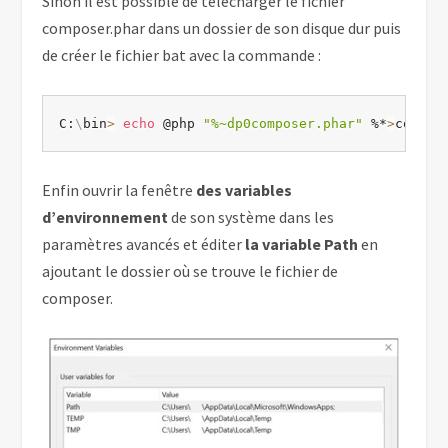
Sinon il est possible de télécharger le fichier
composer.phar dans un dossier de son disque dur puis
de créer le fichier bat avec la commande :
C:
\
bin
>
echo
 @php 
"%~dp0composer.phar"
 %*
>
compos
Enfin ouvrir la fenêtre
des variables
d’environnement
de son système dans les
paramètres avancés et éditer
la variable Path
en
ajoutant le dossier où se trouve le fichier de
composer.