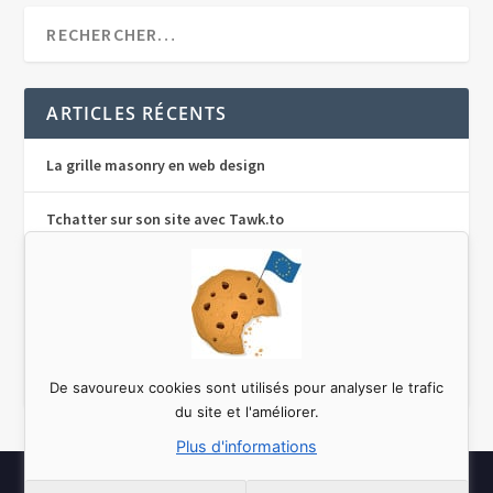
ARTICLES RÉCENTS
La grille masonry en web design
Tchatter sur son site avec Tawk.to
Traduire un plugin sur WordPress avec Poedit
Le design pattern Singleton en php
Le concept de responsive web design
De savoureux cookies sont utilisés pour analyser le trafic
du site et l'améliorer.
Plus d'informations
Conçu par
| Propulsé par
jagullo.fr
WordPress