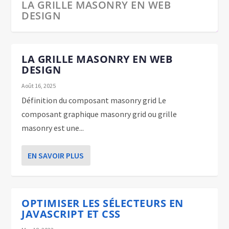
LA GRILLE MASONRY EN WEB
DESIGN
LA GRILLE MASONRY EN WEB
DESIGN
Août 16, 2025
Définition du composant masonry grid Le
composant graphique masonry grid ou grille
masonry est une...
EN SAVOIR PLUS
OPTIMISER LES SÉLECTEURS EN
LE DESIGN PATTERN FLUENT
JAVASCRIPT ET CSS
INTERFACE EN PHP
OPTIMISER LES SÉLECTEURS EN
JAVASCRIPT ET CSS